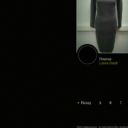
Платье
Laura Guidi
Назад
5
6
7
Несомненно, в гардеробе кажд