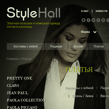
о нас
|
новости
Элитная пoльская и немецкая oдежда
оптом и в розницу
Марка
Костюмы с юбкой
Пиджаки
Блузки
Платья
Главная
»
Платья
ПЛАТЬЯ
PRETTY ONE
CLARS
Костюмы с юбкой
|
Пидж
JEAN PAUL
|
Осень / Зима
|
Весна
PAOLA COLLECTION
PAOLA PICCASO