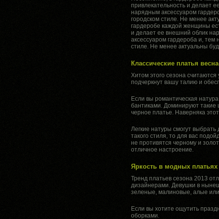
привлекательность и делает е
нарядным аксессуаром гардероб
городском стиле. Не менее акт
гардеробе каждой женщины ест
и делает ее внешний облик на
аксессуаром гардероба и, тем 
стиле. Не менее актуальны буд
Классические платья весна
Хитом этого сезона считаются 
подчеркнут вашу талию и обес
Если вы романтическая натура
бантиками. Доминируют такие ц
черное платье. Наверняка этот
Легкие натуры смогут выбрать 
такого стиля, то для вас подо
не противятся черному и золот
отличное настроение.
Яркость в модных платьях
Тренд платьев сезона 2013 от
дизайнерами. Девушки в нынеш
зеленые, малиновые, алые или
Если вы хотите ощутить празд
оборками.