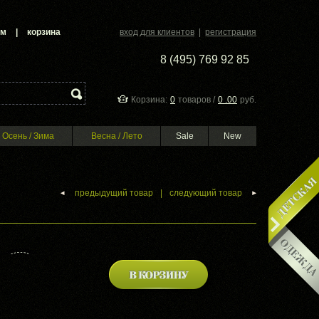
ам
|
корзина
вход для клиентов
|
регистрация
8 (495) 769 92 85
Корзина:
0
товаров /
0 .00
руб.
Осень / Зима
Весна / Лето
Sale
New
предыдущий товар
|
следующий товар