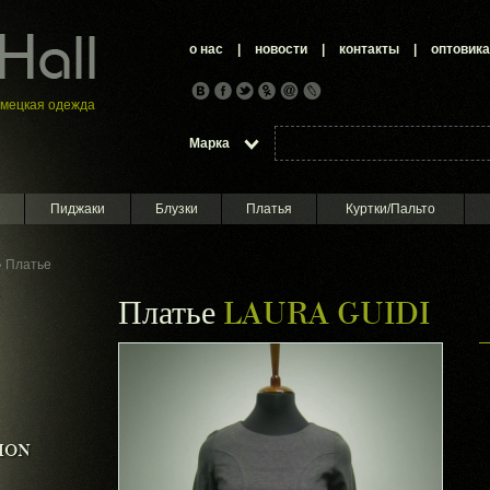
о нас
|
новости
|
контакты
|
оптовик
емецкая oдежда
Марка
Пиджаки
Блузки
Платья
Куртки/Пальто
 Платье
Платье
LAURA GUIDI
ION