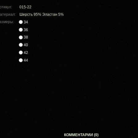
ртикул:
015-22
атериал:
Шерсть 95% Эластан 5%
азмеры:
34
36
38
40
42
44
КОММЕНТАРИИ (0)