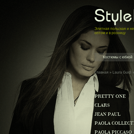
Элитная пoльская и н
оптом и в розницу
Костюмы с юбкой
Главная
»
Laura Guidi
»
PRETTY ONE
CLARS
JEAN PAUL
PAOLA COLLECT
PAOLA PICCASO