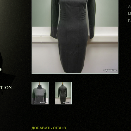
А
М
Р
E
CTION
ДОБАВИТЬ ОТЗЫВ