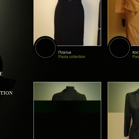
Платье
Кос
Paola collection
Pao
E
CTION