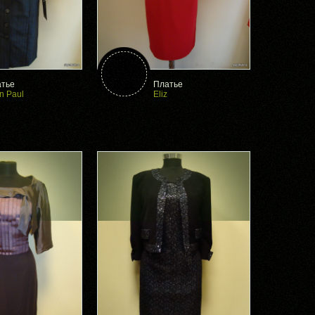
тье
Платье
n Paul
Eliz