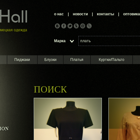
о нас
|
новости
|
контакты
|
оптовик
емецкая oдежда
Марка
Пиджаки
Блузки
Платья
Куртки/Пальто
ПОИСК
ION