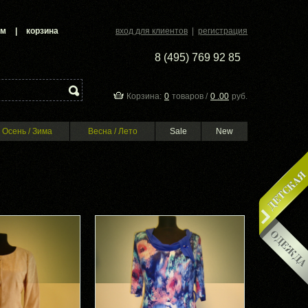
ам
|
корзина
вход для клиентов
|
регистрация
8 (495) 769 92 85
Корзина:
0
товаров /
0 .00
руб.
Осень / Зима
Весна / Лето
Sale
New