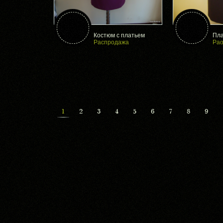
Костюм с платьем
Пла
Распродажа
Pao
1
2
3
4
5
6
7
8
9