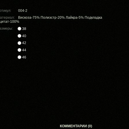
ртикул:
004-2
атериал:
Вискоза-75% Полиэстр-20% Лайкра-5% Подкладка
цитат-100%
азмеры:
38
40
42
44
46
КОММЕНТАРИИ (0)