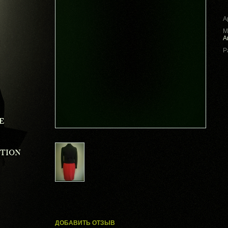
А
М
А
Р
E
CTION
ДОБАВИТЬ ОТЗЫВ