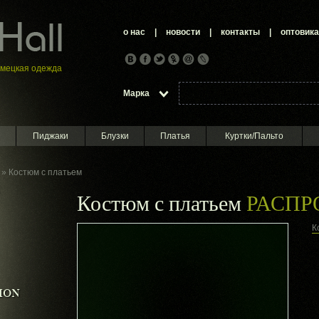
о нас
|
новости
|
контакты
|
оптовик
емецкая oдежда
Марка
Пиджаки
Блузки
Платья
Куртки/Пальто
» Костюм с платьем
Костюм с платьем
РАСП
К
ION