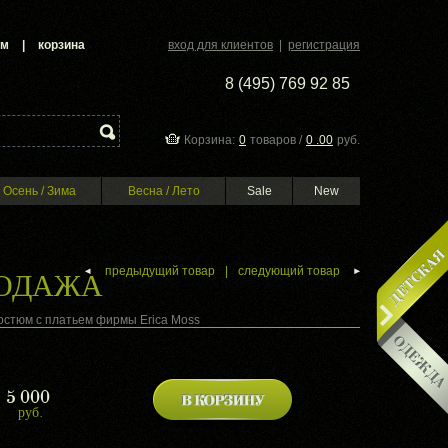
ам
|
корзина
вход для клиентов
|
регистрация
8 (495) 769 92 85
Корзина:
0
товаров /
0 .00
руб.
Осень / Зима
Весна / Лето
Sale
New
предыдущий товар
|
следующий товар
РОДАЖА
остюм с платьем фирмы Erica Moss
5 000
руб.