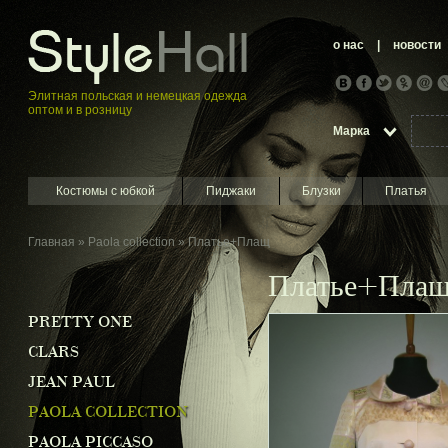
о нас
|
новости
Элитная пoльская и немецкая oдежда
оптом и в розницу
Марка
Костюмы с юбкой
Пиджаки
Блузки
Платья
Главная
»
Paola collection
» Платье+Плащ
Платье+Пла
PRETTY ONE
CLARS
JEAN PAUL
PAOLA COLLECTION
PAOLA PICCASO